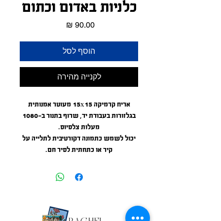
כלניות באדום וכתום
מחיר
הוסף לסל
לקנייה מהירה
אריח קרמיקה 15x15 מעוטר אמנותית
בגלזורות בעבודת יד, שרוף בתנור ב-1080
מעלות צלסיוס.
יכול לשמש כתמונה דקורטיבית לתלייה על
קיר או כתחתית לסיר חם.
6"*6" artistic hand glazed ceramic tile'
burnt in kiln at 1976 farenheit.
Can be used as wall decor or a
coster/trivet.
Weather proof, can be used outdoors.