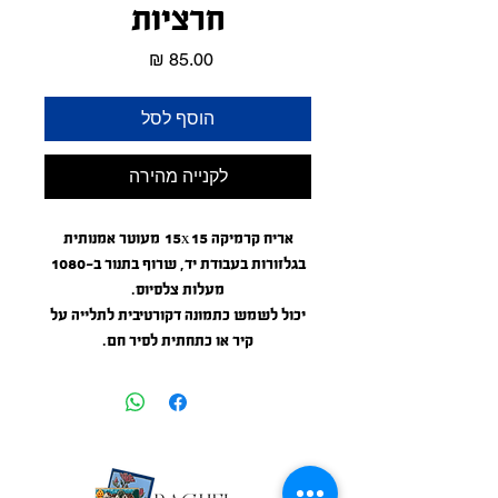
חרציות
מחיר
הוסף לסל
לקנייה מהירה
אריח קרמיקה 15x15 מעוטר אמנותית
בגלזורות בעבודת יד, שרוף בתנור ב-1080
מעלות צלסיוס.
יכול לשמש כתמונה דקורטיבית לתלייה על
קיר או כתחתית לסיר חם.
6"*6" artistic hand glazed ceramic tile'
burnt in kiln at 1976 farenheit.
Can be used as wall decor or a
coster/trivet.
Weather proof, can be used outdoors.