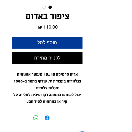
ציפור באדום
מחיר
הוסף לסל
לקנייה מהירה
אריח קרמיקה 15x15 מעוטר אמנותית
בגלזורות בעבודת יד, שרוף בתנור ב-1080
מעלות צלסיוס.
יכול לשמש כתמונה דקורטיבית לתלייה על
קיר או כתחתית לסיר חם.
האריח מודבק על לוח עץ דק, המשמש
כמסגרת. סה"כ הגודל 20*20 ס"מ.
6"*6" artistic hand glazed ceramic tile'
burnt in kiln at 1976 farenheit.