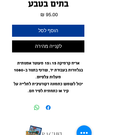
בתים בטבע
מחיר
הוסף לסל
לקנייה מהירה
אריח קרמיקה 15x15 מעוטר אמנותית
בגלזורות בעבודת יד, שרוף בתנור ב-1080
מעלות צלסיוס.
יכול לשמש כתמונה דקורטיבית לתלייה על
קיר או כתחתית לסיר חם.
6"*6" artistic hand glazed ceramic tile'
burnt in kiln at 1976 farenheit.
Can be used as wall decor or a
coster/trivet.
Weather proof, can be used outdoors.