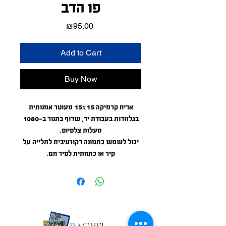
פו הדב
Price
₪95.00
Add to Cart
Buy Now
אריח קרמיקה 15x15 מעוטר אמנותית
בגלזורות בעבודת יד, שרוף בתנור ב-1080
מעלות צלסיוס.
יכול לשמש כתמונה דקורטיבית לתלייה על
קיר או כתחתית לסיר חם.
6"*6" artistic hand glazed ceramic tile'
burnt in kiln at 1976 farenheit.
Can be used as wall decor or a
coster/trivet.
Weather proof, can be used outdoors.