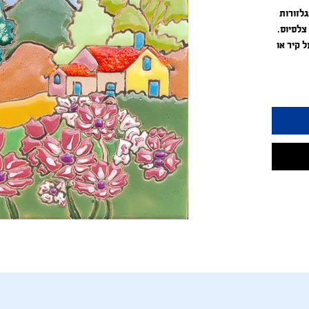
יח קרמיקה 15
 קיר או
6"*6" ar
Can be 
Weat