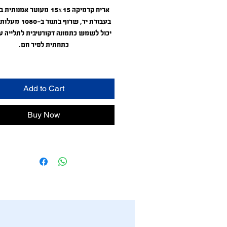
ארx15 מעוטר אמנותית בגלזורות
בעבודת יד, שרוף בתנור ב-1080 מעלות צלסיוס.
יכול לשמש כתמונה דקורטיבית לתלייה על
כתחתית לסיר חם.
tistic hand glazed ceramic tile' burnt
in kiln at 1976 farenheit.
Add to Cart
used as wall decor or a coster/trivet.
her proof, can be used outdoors.
Buy Now